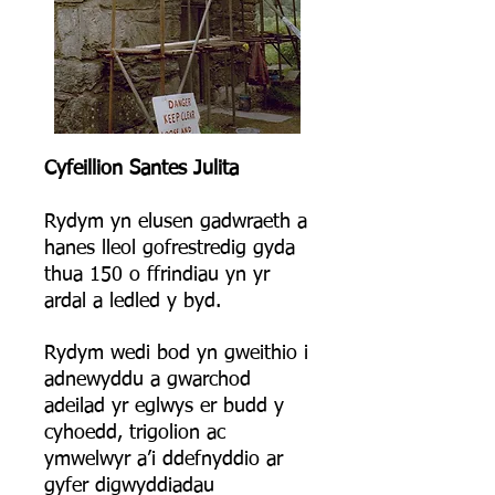
Cyfeillion Santes Julita
Rydym yn elusen gadwraeth a
hanes lleol gofrestredig gyda
thua 150 o ffrindiau yn yr
ardal a ledled y byd.
Rydym wedi bod yn gweithio i
adnewyddu a gwarchod
adeilad yr eglwys er budd y
cyhoedd, trigolion ac
ymwelwyr a’i ddefnyddio ar
gyfer digwyddiadau