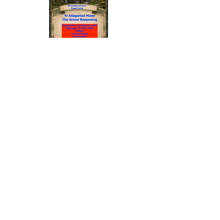
Ailagoriad mawreddog yr eglwys
ar ôl ei hadfer
Geiriau Goleuni Cannwyll a
Cherddoriaeth Fyw yn dathlu
bywydau Alice a Hilda Douglas
Pennant