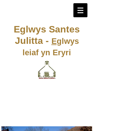
Eglwys Santes
Julitta -
E
glwys
leiaf yn Eryri