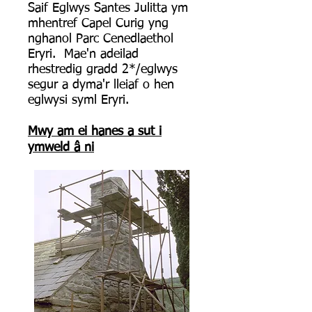
Saif Eglwys Santes Julitta ym
mhentref Capel Curig yng
nghanol Parc Cenedlaethol
Eryri. Mae'n
adeilad
rhestredig gradd 2*/eglwys
segur a dyma'r lleiaf o hen
eglwysi syml Eryri.
Mwy am ei hanes a sut i
ymweld â ni